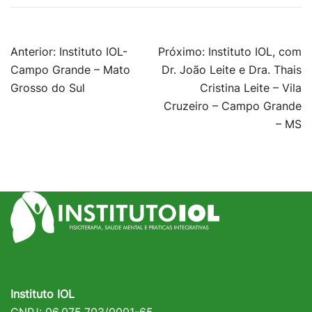
Navegação
Anterior:
Instituto IOL-
Próximo:
Instituto IOL, com
de
Campo Grande – Mato
Dr. João Leite e Dra. Thais
Post
Grosso do Sul
Cristina Leite – Vila
Cruzeiro – Campo Grande
– MS
Instituto IOL
CNPJ: 06.075.703/0001-65