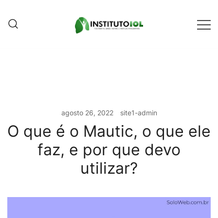
Pular
para
conteúdo
Instituto IOL
Instituto IOL
agosto 26, 2022
site1-admin
O que é o Mautic, o que ele
faz, e por que devo
utilizar?