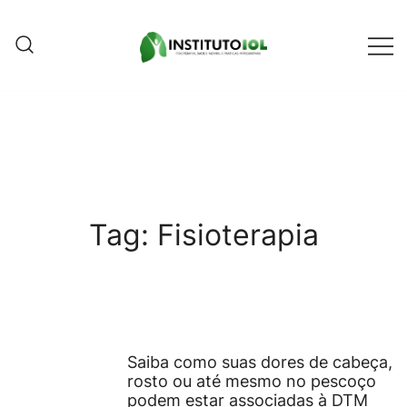
Pular
para
conteúdo
Instituto IOL
Instituto IOL
Tag:
Fisioterapia
Saiba como suas dores de cabeça,
rosto ou até mesmo no pescoço
podem estar associadas à DTM